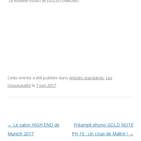
La nouvelle VIGINTI de EGGLESTONWORKS
Cette entrée a été publiée dans
Articles standards
,
Les
nouveautés
le
7 juin 2017
.
Navigation
←
Le salon HIGH END de
Préampli phono GOLD NOTE
des
Munich 2017
PH-10 : Un coup de Maître !
→