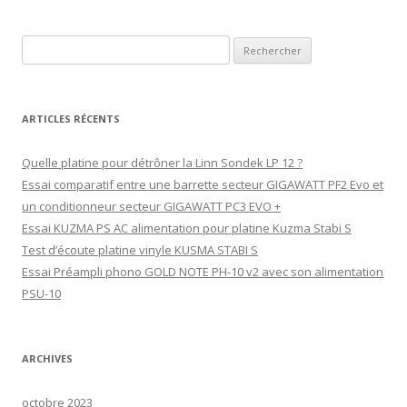
articles
Rechercher :
ARTICLES RÉCENTS
Quelle platine pour détrôner la Linn Sondek LP 12 ?
Essai comparatif entre une barrette secteur GIGAWATT PF2 Evo et
un conditionneur secteur GIGAWATT PC3 EVO +
Essai KUZMA PS AC alimentation pour platine Kuzma Stabi S
Test d’écoute platine vinyle KUSMA STABI S
Essai Préampli phono GOLD NOTE PH-10 v2 avec son alimentation
PSU-10
ARCHIVES
octobre 2023