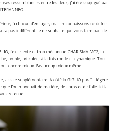
uses ressemblances entre les deux, j’ai été subjugué par
EDITERANNEO.
térieur, à chacun d’en juger, mais reconnaissons toutefois
ssera pas indifférent. Je ne souhaite que vous faire part de
GLIO, l’excellente et trop méconnue CHARISMA MC2, la
e, ample, articulée, à la fois ronde et dynamique. Tout
ici tout encore mieux. Beaucoup mieux même.
e, assise supplémentaire. A côté la GIGLIO paraît…légère
que l’on manquait de matière, de corps et de folie. Ici la
sans retenue.