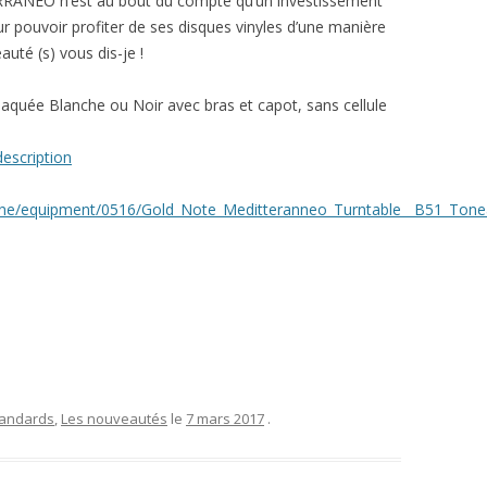
TERRANEO n’est au bout du compte qu’un investissement
r pouvoir profiter de ses disques vinyles d’une manière
uté (s) vous dis-je !
on laquée Blanche ou Noir avec bras et capot, sans cellule
escription
ine/equipment/0516/Gold_Note_Meditteranneo_Turntable__B51_Ton
standards
,
Les nouveautés
le
7 mars 2017
.