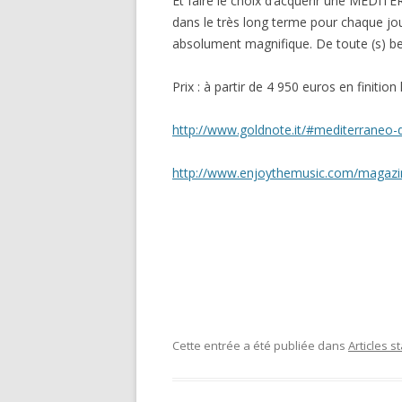
Et faire le choix d’acquérir une MEDI
dans le très long terme pour chaque jou
absolument magnifique. De toute (s) bea
Prix : à partir de 4 950 euros en finiti
http://www.goldnote.it/#mediterraneo-d
http://www.enjoythemusic.com/magaz
Cette entrée a été publiée dans
Articles 