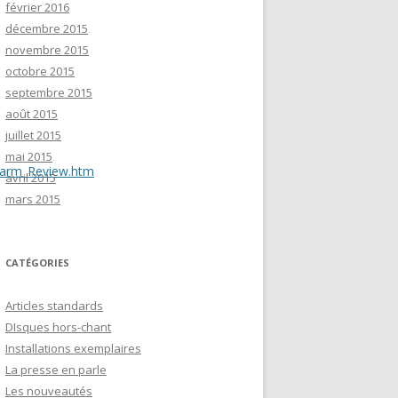
février 2016
décembre 2015
novembre 2015
octobre 2015
septembre 2015
août 2015
juillet 2015
mai 2015
earm_Review.htm
avril 2015
mars 2015
CATÉGORIES
Articles standards
DIsques hors-chant
Installations exemplaires
La presse en parle
Les nouveautés