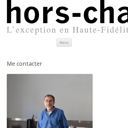
Aller
Menu
au
contenu
principal
Me contacter