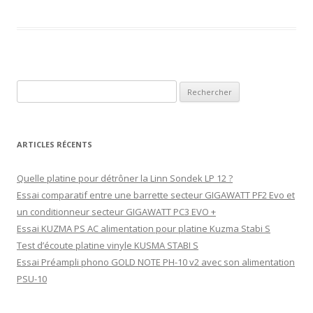
Rechercher :
ARTICLES RÉCENTS
Quelle platine pour détrôner la Linn Sondek LP 12 ?
Essai comparatif entre une barrette secteur GIGAWATT PF2 Evo et
un conditionneur secteur GIGAWATT PC3 EVO +
Essai KUZMA PS AC alimentation pour platine Kuzma Stabi S
Test d’écoute platine vinyle KUSMA STABI S
Essai Préampli phono GOLD NOTE PH-10 v2 avec son alimentation
PSU-10